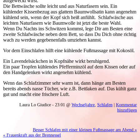
aufgeweckt wirst.
Die Bettwäsche sollte leicht und aus Naturfasern sein. Ein
kühlender Kissenbezug aus glattem Baumwollsatin kann angenehm
kühlend sein, wenn der Kopf sich heiß anfühlt. Schlafwäsche aus
leichten Naturfasern wie Baumwolle ist jetzt die beste Wahl.
Wenn Du Nachts ins Schwitzen kommst, lege Dir am Besten eine
zweite Schlafwäsche neben dem Bett, so dass Du Dich ohne richtig
wach zu werden gegebenenfalls umziehen kannst.
Vor dem Einschlafen hilft eine kühlende Fußmassage mit Kokosöl.
Ein Lavendelsäckchen in Kopfnähe wirkt beruhigend.
Ein paar Tropfen kühlendes Pfefferminzöl auf dem Kissen oder auf
den Handgelenken wirkt angenehm kühlend.
Wenn das Schlafzimmer sehr warm ist, dann hänge am Besten
bereits abends nasse Tücher, wie z.B. Bettlaken auf. Das kühlt ganz
gut und macht eine frischere Luft.
Laura Lo Giudice - 23:01 @
Wechseljahre
,
Schlafen
|
Kommentar
hinzufügen
Besser Schlafen mit einer kleinen Fußmassage am Abend »
« Frauenkraft aus der Brennessel