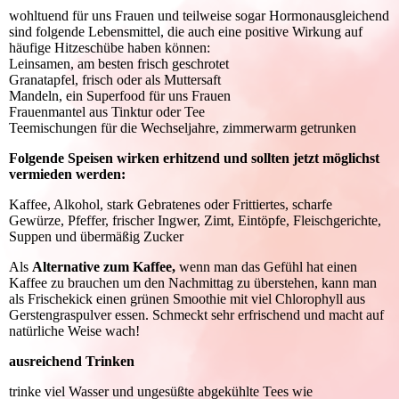
wohltuend für uns Frauen und teilweise sogar Hormonausgleichend
sind folgende Lebensmittel, die auch eine positive Wirkung auf
häufige Hitzeschübe haben können:
Leinsamen, am besten frisch geschrotet
Granatapfel, frisch oder als Muttersaft
Mandeln, ein Superfood für uns Frauen
Frauenmantel aus Tinktur oder Tee
Teemischungen für die Wechseljahre, zimmerwarm getrunken
Folgende Speisen wirken erhitzend und sollten jetzt möglichst
vermieden werden:
Kaffee, Alkohol, stark Gebratenes oder Frittiertes, scharfe
Gewürze, Pfeffer, frischer Ingwer, Zimt, Eintöpfe, Fleischgerichte,
Suppen und übermäßig Zucker
Als
Alternative zum Kaffee,
wenn man das Gefühl hat einen
Kaffee zu brauchen um den Nachmittag zu überstehen, kann man
als Frischekick einen grünen Smoothie mit viel Chlorophyll aus
Gerstengraspulver essen. Schmeckt sehr erfrischend und macht auf
natürliche Weise wach!
ausreichend Trinken
trinke viel Wasser und ungesüßte abgekühlte Tees wie