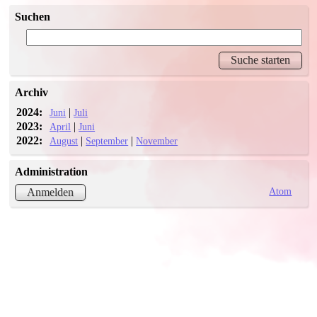
Suchen
Archiv
2024:
|
Juni
Juli
2023:
|
April
Juni
2022:
|
|
August
September
November
Administration
Atom
Anmelden