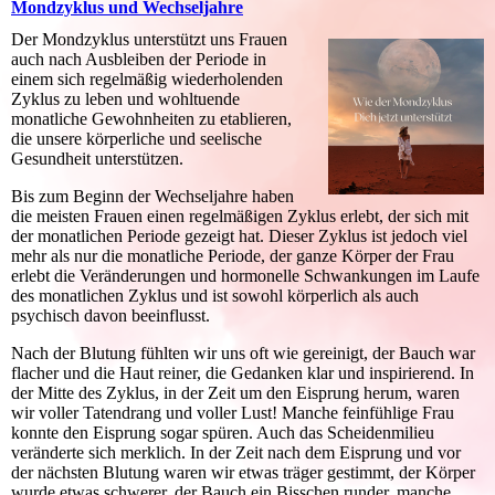
Mondzyklus und Wechseljahre
Der Mondzyklus unterstützt uns Frauen
auch nach Ausbleiben der Periode in
einem sich regelmäßig wiederholenden
Zyklus zu leben und wohltuende
monatliche Gewohnheiten zu etablieren,
die unsere körperliche und seelische
Gesundheit unterstützen.
Bis zum Beginn der Wechseljahre haben
die meisten Frauen einen regelmäßigen Zyklus erlebt, der sich mit
der monatlichen Periode gezeigt hat. Dieser Zyklus ist jedoch viel
mehr als nur die monatliche Periode, der ganze Körper der Frau
erlebt die Veränderungen und hormonelle Schwankungen im Laufe
des monatlichen Zyklus und ist sowohl körperlich als auch
psychisch davon beeinflusst.
Nach der Blutung fühlten wir uns oft wie gereinigt, der Bauch war
flacher und die Haut reiner, die Gedanken klar und inspirierend. In
der Mitte des Zyklus, in der Zeit um den Eisprung herum, waren
wir voller Tatendrang und voller Lust! Manche feinfühlige Frau
konnte den Eisprung sogar spüren. Auch das Scheidenmilieu
veränderte sich merklich. In der Zeit nach dem Eisprung und vor
der nächsten Blutung waren wir etwas träger gestimmt, der Körper
wurde etwas schwerer, der Bauch ein Bisschen runder, manche