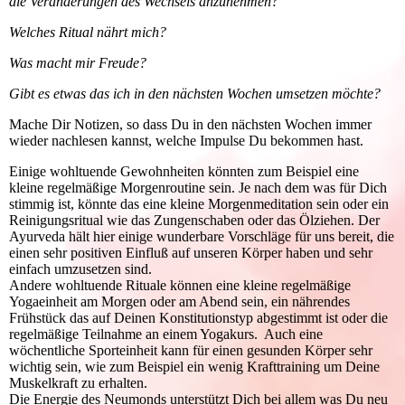
die Veränderungen des Wechsels anzunehmen?
Welches Ritual nährt mich?
Was macht mir Freude?
Gibt es etwas das ich in den nächsten Wochen umsetzen möchte?
Mache Dir Notizen, so dass Du in den nächsten Wochen immer
wieder nachlesen kannst, welche Impulse Du bekommen hast.
Einige wohltuende Gewohnheiten könnten zum Beispiel eine
kleine regelmäßige Morgenroutine sein. Je nach dem was für Dich
stimmig ist, könnte das eine kleine Morgenmeditation sein oder ein
Reinigungsritual wie das Zungenschaben oder das Ölziehen. Der
Ayurveda hält hier einige wunderbare Vorschläge für uns bereit, die
einen sehr positiven Einfluß auf unseren Körper haben und sehr
einfach umzusetzen sind.
Andere wohltuende Rituale können eine kleine regelmäßige
Yogaeinheit am Morgen oder am Abend sein, ein nährendes
Frühstück das auf Deinen Konstitutionstyp abgestimmt ist oder die
regelmäßige Teilnahme an einem Yogakurs. Auch eine
wöchentliche Sporteinheit kann für einen gesunden Körper sehr
wichtig sein, wie zum Beispiel ein wenig Krafttraining um Deine
Muskelkraft zu erhalten.
Die Energie des Neumonds unterstützt Dich bei allem was Du neu