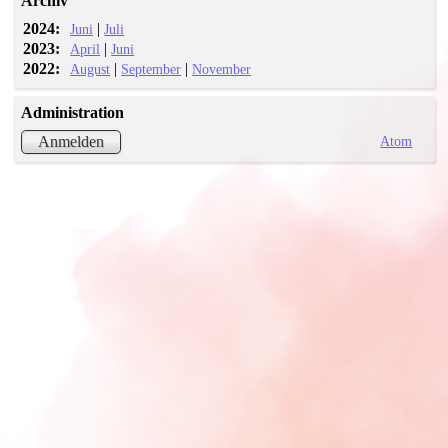
Archiv
2024:
|
Juni
Juli
2023:
|
April
Juni
2022:
|
|
August
September
November
Administration
Atom
Anmelden