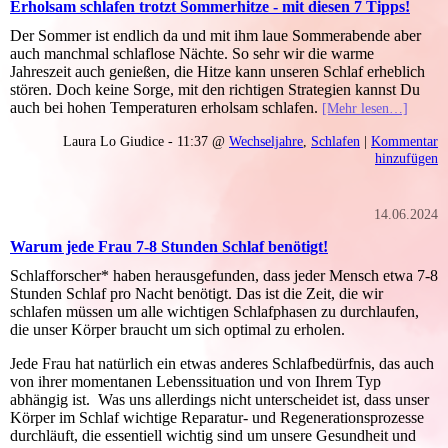
Erholsam schlafen trotzt Sommerhitze - mit diesen 7 Tipps!
Der Sommer ist endlich da und mit ihm laue Sommerabende aber
auch manchmal schlaflose Nächte. So sehr wir die warme
Jahreszeit auch genießen, die Hitze kann unseren Schlaf erheblich
stören. Doch keine Sorge, mit den richtigen Strategien kannst Du
auch bei hohen Temperaturen erholsam schlafen.
[Mehr lesen…]
Laura Lo Giudice - 11:37 @
Wechseljahre
,
Schlafen
|
Kommentar
hinzufügen
14.06.2024
Warum jede Frau 7-8 Stunden Schlaf benötigt!
Schlafforscher* haben herausgefunden, dass jeder Mensch etwa 7-8
Stunden Schlaf pro Nacht benötigt. Das ist die Zeit, die wir
schlafen müssen um alle wichtigen Schlafphasen zu durchlaufen,
die unser Körper braucht um sich optimal zu erholen.
Jede Frau hat natürlich ein etwas anderes Schlafbedürfnis, das auch
von ihrer momentanen Lebenssituation und von Ihrem Typ
abhängig ist. Was uns allerdings nicht unterscheidet ist, dass unser
Körper im Schlaf wichtige Reparatur- und Regenerationsprozesse
durchläuft, die essentiell wichtig sind um unsere Gesundheit und